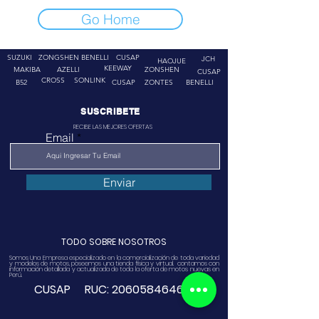
Go Home
SUZUKI
ZONGSHEN
BENELLI
CUSAP
JCH
HAOJUE
KEEWAY
MAKIBA
AZELLI
ZONSHEN
CUSAP
CROSS
SONLINK
B52
CUSAP
ZONTES
BENELLI
SUSCRIBETE
RECIBE LAS MEJORES OFERTAS
Email
Enviar
TODO SOBRE NOSOTROS
Somos Una Empresa especializado en la comercialización de toda variedad
y modelos de motos, poseemos una tienda física y virtual. contamos con
información detallada y actualizada de toda la oferta de motos nuevas en
Perú.
CUSAP RUC:
20605846468