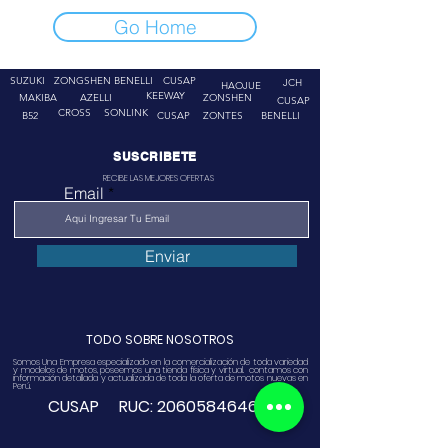
Go Home
SUZUKI
ZONGSHEN
BENELLI
CUSAP
JCH
HAOJUE
KEEWAY
MAKIBA
AZELLI
ZONSHEN
CUSAP
CROSS
SONLINK
B52
CUSAP
ZONTES
BENELLI
SUSCRIBETE
RECIBE LAS MEJORES OFERTAS
Email
Enviar
TODO SOBRE NOSOTROS
Somos Una Empresa especializado en la comercialización de toda variedad
y modelos de motos, poseemos una tienda física y virtual. contamos con
información detallada y actualizada de toda la oferta de motos nuevas en
Perú.
CUSAP RUC:
20605846468