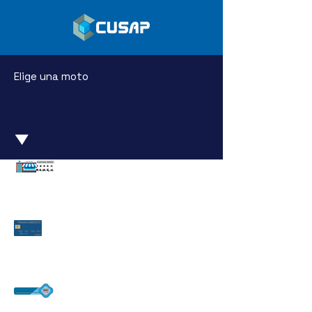
Elige una moto
Catálo
go
Financiamie
nto