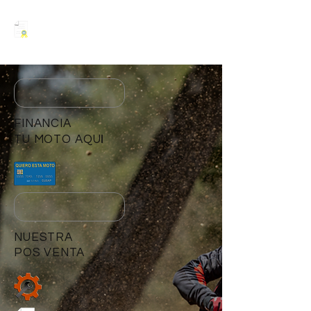
Venta Corporativas
Nuestra garatía
FINANCIA
I
TU MOTO AQU
NUESTRA
POS VENTA