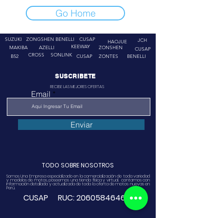
Go Home
SUZUKI
ZONGSHEN
BENELLI
CUSAP
JCH
HAOJUE
KEEWAY
MAKIBA
AZELLI
ZONSHEN
CUSAP
CROSS
SONLINK
B52
CUSAP
ZONTES
BENELLI
SUSCRIBETE
RECIBE LAS MEJORES OFERTAS
Email
Enviar
TODO SOBRE NOSOTROS
Somos Una Empresa especializado en la comercialización de toda variedad
y modelos de motos, poseemos una tienda física y virtual. contamos con
información detallada y actualizada de toda la oferta de motos nuevas en
Perú.
CUSAP RUC:
20605846468