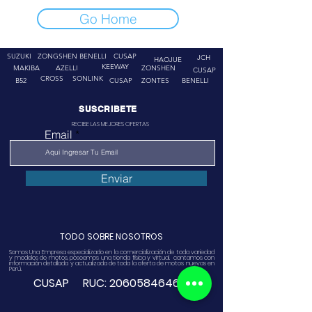
Go Home
SUZUKI
ZONGSHEN
BENELLI
CUSAP
JCH
HAOJUE
KEEWAY
MAKIBA
AZELLI
ZONSHEN
CUSAP
CROSS
SONLINK
B52
CUSAP
ZONTES
BENELLI
SUSCRIBETE
RECIBE LAS MEJORES OFERTAS
Email
Enviar
TODO SOBRE NOSOTROS
Somos Una Empresa especializado en la comercialización de toda variedad
y modelos de motos, poseemos una tienda física y virtual. contamos con
información detallada y actualizada de toda la oferta de motos nuevas en
Perú.
CUSAP RUC:
20605846468