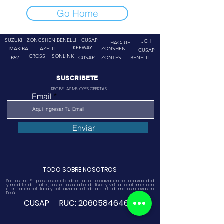
Go Home
SUZUKI
ZONGSHEN
BENELLI
CUSAP
JCH
HAOJUE
KEEWAY
MAKIBA
AZELLI
ZONSHEN
CUSAP
CROSS
SONLINK
B52
CUSAP
ZONTES
BENELLI
SUSCRIBETE
RECIBE LAS MEJORES OFERTAS
Email
Enviar
TODO SOBRE NOSOTROS
Somos Una Empresa especializado en la comercialización de toda variedad
y modelos de motos, poseemos una tienda física y virtual. contamos con
información detallada y actualizada de toda la oferta de motos nuevas en
Perú.
CUSAP RUC:
20605846468