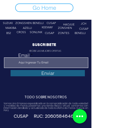
Go Home
SUZUKI
ZONGSHEN
BENELLI
CUSAP
JCH
HAOJUE
KEEWAY
MAKIBA
AZELLI
ZONSHEN
CUSAP
CROSS
SONLINK
B52
CUSAP
ZONTES
BENELLI
SUSCRIBETE
RECIBE LAS MEJORES OFERTAS
Email
Enviar
TODO SOBRE NOSOTROS
Somos Una Empresa especializado en la comercialización de toda variedad
y modelos de motos, poseemos una tienda física y virtual. contamos con
información detallada y actualizada de toda la oferta de motos nuevas en
Perú.
CUSAP RUC:
20605846468