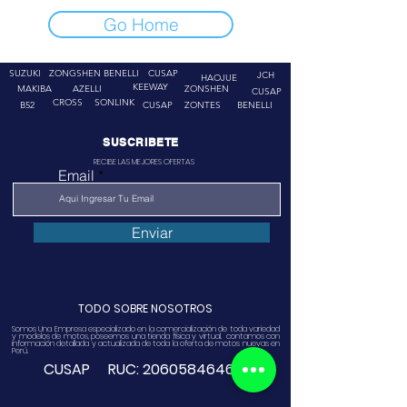
Go Home
SUZUKI
ZONGSHEN
BENELLI
CUSAP
JCH
HAOJUE
KEEWAY
MAKIBA
AZELLI
ZONSHEN
CUSAP
CROSS
SONLINK
B52
CUSAP
ZONTES
BENELLI
SUSCRIBETE
RECIBE LAS MEJORES OFERTAS
Email
Enviar
TODO SOBRE NOSOTROS
Somos Una Empresa especializado en la comercialización de toda variedad
y modelos de motos, poseemos una tienda física y virtual. contamos con
información detallada y actualizada de toda la oferta de motos nuevas en
Perú.
CUSAP RUC:
20605846468