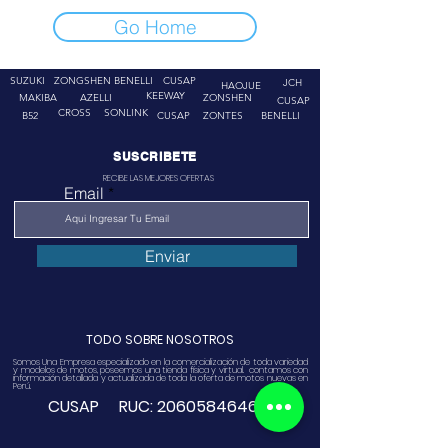
Go Home
SUZUKI
ZONGSHEN
BENELLI
CUSAP
JCH
HAOJUE
KEEWAY
MAKIBA
AZELLI
ZONSHEN
CUSAP
CROSS
SONLINK
B52
CUSAP
ZONTES
BENELLI
SUSCRIBETE
RECIBE LAS MEJORES OFERTAS
Email
Enviar
TODO SOBRE NOSOTROS
Somos Una Empresa especializado en la comercialización de toda variedad
y modelos de motos, poseemos una tienda física y virtual. contamos con
información detallada y actualizada de toda la oferta de motos nuevas en
Perú.
CUSAP RUC:
20605846468