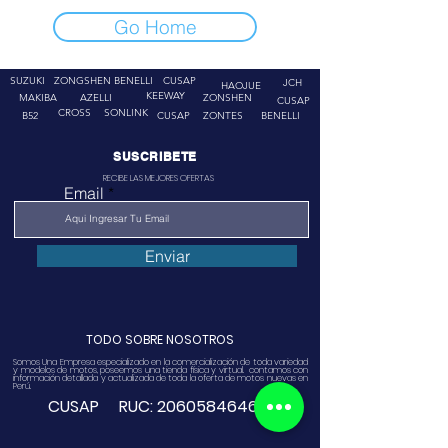
Go Home
SUZUKI
ZONGSHEN
BENELLI
CUSAP
JCH
HAOJUE
KEEWAY
MAKIBA
AZELLI
ZONSHEN
CUSAP
CROSS
SONLINK
B52
CUSAP
ZONTES
BENELLI
SUSCRIBETE
RECIBE LAS MEJORES OFERTAS
Email
Enviar
TODO SOBRE NOSOTROS
Somos Una Empresa especializado en la comercialización de toda variedad
y modelos de motos, poseemos una tienda física y virtual. contamos con
información detallada y actualizada de toda la oferta de motos nuevas en
Perú.
CUSAP RUC:
20605846468