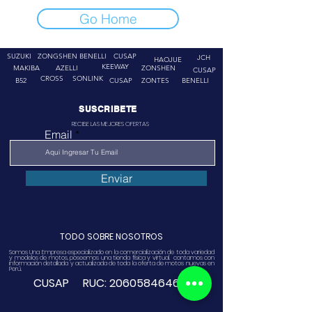
Go Home
SUZUKI
ZONGSHEN
BENELLI
CUSAP
JCH
HAOJUE
KEEWAY
MAKIBA
AZELLI
ZONSHEN
CUSAP
CROSS
SONLINK
B52
CUSAP
ZONTES
BENELLI
SUSCRIBETE
RECIBE LAS MEJORES OFERTAS
Email
Enviar
TODO SOBRE NOSOTROS
Somos Una Empresa especializado en la comercialización de toda variedad
y modelos de motos, poseemos una tienda física y virtual. contamos con
información detallada y actualizada de toda la oferta de motos nuevas en
Perú.
CUSAP RUC:
20605846468