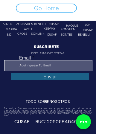
Go Home
SUZUKI
ZONGSHEN
BENELLI
CUSAP
JCH
HAOJUE
KEEWAY
MAKIBA
AZELLI
ZONSHEN
CUSAP
CROSS
SONLINK
B52
CUSAP
ZONTES
BENELLI
SUSCRIBETE
RECIBE LAS MEJORES OFERTAS
Email
Enviar
TODO SOBRE NOSOTROS
Somos Una Empresa especializado en la comercialización de toda variedad
y modelos de motos, poseemos una tienda física y virtual. contamos con
información detallada y actualizada de toda la oferta de motos nuevas en
Perú.
CUSAP RUC:
20605846468