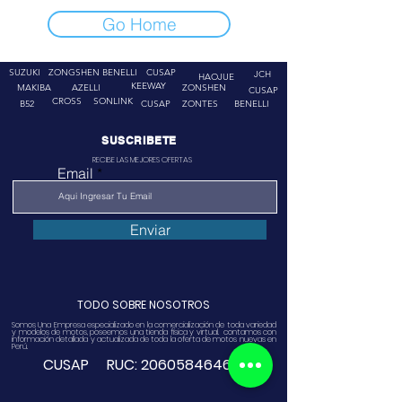
Go Home
SUZUKI
ZONGSHEN
BENELLI
CUSAP
JCH
HAOJUE
KEEWAY
MAKIBA
AZELLI
ZONSHEN
CUSAP
CROSS
SONLINK
B52
CUSAP
ZONTES
BENELLI
SUSCRIBETE
RECIBE LAS MEJORES OFERTAS
Email
Enviar
TODO SOBRE NOSOTROS
Somos Una Empresa especializado en la comercialización de toda variedad
y modelos de motos, poseemos una tienda física y virtual. contamos con
información detallada y actualizada de toda la oferta de motos nuevas en
Perú.
CUSAP RUC:
20605846468