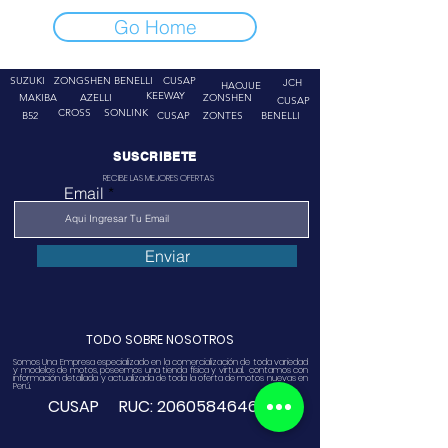
Go Home
SUZUKI
ZONGSHEN
BENELLI
CUSAP
JCH
HAOJUE
KEEWAY
MAKIBA
AZELLI
ZONSHEN
CUSAP
CROSS
SONLINK
B52
CUSAP
ZONTES
BENELLI
SUSCRIBETE
RECIBE LAS MEJORES OFERTAS
Email
Enviar
TODO SOBRE NOSOTROS
Somos Una Empresa especializado en la comercialización de toda variedad
y modelos de motos, poseemos una tienda física y virtual. contamos con
información detallada y actualizada de toda la oferta de motos nuevas en
Perú.
CUSAP RUC:
20605846468