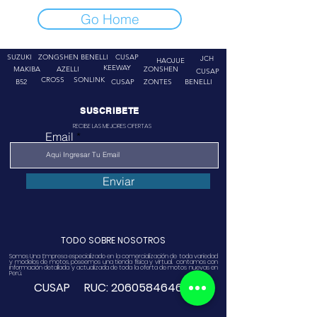
Go Home
SUZUKI
ZONGSHEN
BENELLI
CUSAP
JCH
HAOJUE
KEEWAY
MAKIBA
AZELLI
ZONSHEN
CUSAP
CROSS
SONLINK
B52
CUSAP
ZONTES
BENELLI
SUSCRIBETE
RECIBE LAS MEJORES OFERTAS
Email
Enviar
TODO SOBRE NOSOTROS
Somos Una Empresa especializado en la comercialización de toda variedad
y modelos de motos, poseemos una tienda física y virtual. contamos con
información detallada y actualizada de toda la oferta de motos nuevas en
Perú.
CUSAP RUC:
20605846468