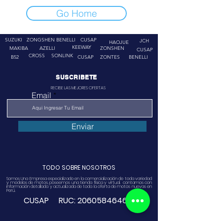
Go Home
SUZUKI
ZONGSHEN
BENELLI
CUSAP
JCH
HAOJUE
KEEWAY
MAKIBA
AZELLI
ZONSHEN
CUSAP
CROSS
SONLINK
B52
CUSAP
ZONTES
BENELLI
SUSCRIBETE
RECIBE LAS MEJORES OFERTAS
Email
Enviar
TODO SOBRE NOSOTROS
Somos Una Empresa especializado en la comercialización de toda variedad
y modelos de motos, poseemos una tienda física y virtual. contamos con
información detallada y actualizada de toda la oferta de motos nuevas en
Perú.
CUSAP RUC:
20605846468