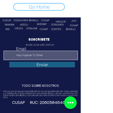
Go Home
SUZUKI
ZONGSHEN
BENELLI
CUSAP
JCH
HAOJUE
KEEWAY
MAKIBA
AZELLI
ZONSHEN
CUSAP
CROSS
SONLINK
B52
CUSAP
ZONTES
BENELLI
SUSCRIBETE
RECIBE LAS MEJORES OFERTAS
Email
Enviar
TODO SOBRE NOSOTROS
Somos Una Empresa especializado en la comercialización de toda variedad
y modelos de motos, poseemos una tienda física y virtual. contamos con
información detallada y actualizada de toda la oferta de motos nuevas en
Perú.
CUSAP RUC:
20605846468