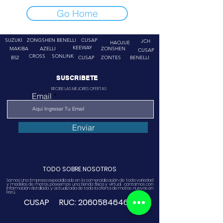
Go Home
SUZUKI
ZONGSHEN
BENELLI
CUSAP
JCH
HAOJUE
KEEWAY
MAKIBA
AZELLI
ZONSHEN
CUSAP
CROSS
SONLINK
B52
CUSAP
ZONTES
BENELLI
SUSCRIBETE
RECIBE LAS MEJORES OFERTAS
Email
Enviar
TODO SOBRE NOSOTROS
Somos Una Empresa especializado en la comercialización de toda variedad
y modelos de motos, poseemos una tienda física y virtual. contamos con
información detallada y actualizada de toda la oferta de motos nuevas en
Perú.
CUSAP RUC:
20605846468