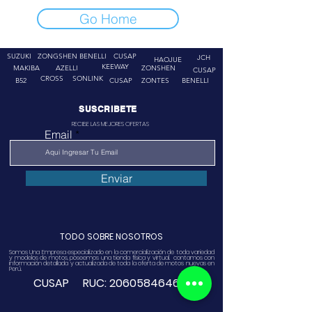
Go Home
SUZUKI
ZONGSHEN
BENELLI
CUSAP
JCH
HAOJUE
KEEWAY
MAKIBA
AZELLI
ZONSHEN
CUSAP
CROSS
SONLINK
B52
CUSAP
ZONTES
BENELLI
SUSCRIBETE
RECIBE LAS MEJORES OFERTAS
Email
Enviar
TODO SOBRE NOSOTROS
Somos Una Empresa especializado en la comercialización de toda variedad
y modelos de motos, poseemos una tienda física y virtual. contamos con
información detallada y actualizada de toda la oferta de motos nuevas en
Perú.
CUSAP RUC:
20605846468