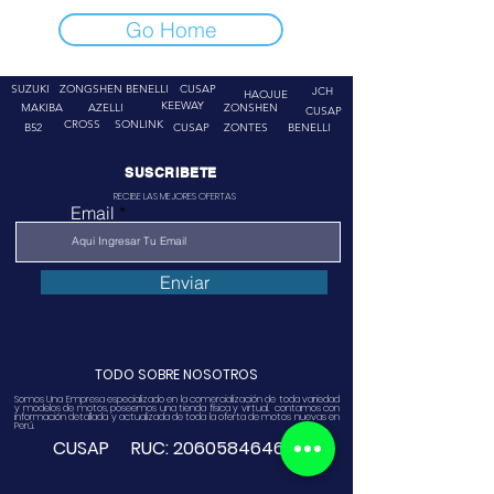
Go Home
SUZUKI
ZONGSHEN
BENELLI
CUSAP
JCH
HAOJUE
KEEWAY
MAKIBA
AZELLI
ZONSHEN
CUSAP
CROSS
SONLINK
B52
CUSAP
ZONTES
BENELLI
SUSCRIBETE
RECIBE LAS MEJORES OFERTAS
Email
Enviar
TODO SOBRE NOSOTROS
Somos Una Empresa especializado en la comercialización de toda variedad
y modelos de motos, poseemos una tienda física y virtual. contamos con
información detallada y actualizada de toda la oferta de motos nuevas en
Perú.
CUSAP RUC:
20605846468