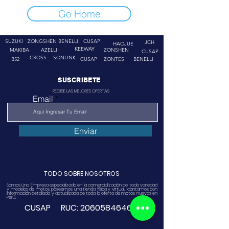
Go Home
SUZUKI
ZONGSHEN
BENELLI
CUSAP
JCH
HAOJUE
KEEWAY
MAKIBA
AZELLI
ZONSHEN
CUSAP
CROSS
SONLINK
B52
CUSAP
ZONTES
BENELLI
SUSCRIBETE
RECIBE LAS MEJORES OFERTAS
Email
Enviar
TODO SOBRE NOSOTROS
Somos Una Empresa especializado en la comercialización de toda variedad
y modelos de motos, poseemos una tienda física y virtual. contamos con
información detallada y actualizada de toda la oferta de motos nuevas en
Perú.
CUSAP RUC:
20605846468