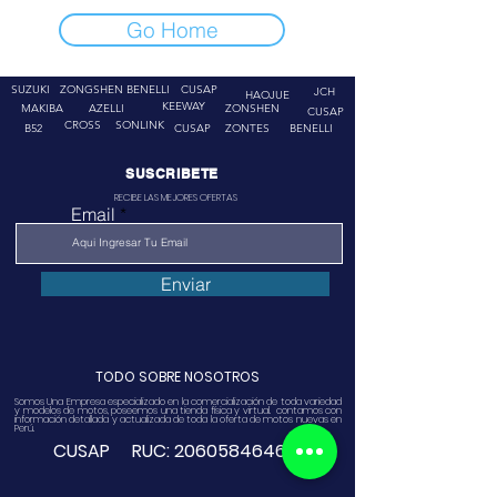
Go Home
SUZUKI
ZONGSHEN
BENELLI
CUSAP
JCH
HAOJUE
KEEWAY
MAKIBA
AZELLI
ZONSHEN
CUSAP
CROSS
SONLINK
B52
CUSAP
ZONTES
BENELLI
SUSCRIBETE
RECIBE LAS MEJORES OFERTAS
Email
Enviar
TODO SOBRE NOSOTROS
Somos Una Empresa especializado en la comercialización de toda variedad
y modelos de motos, poseemos una tienda física y virtual. contamos con
información detallada y actualizada de toda la oferta de motos nuevas en
Perú.
CUSAP RUC:
20605846468