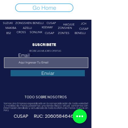
Go Home
SUZUKI
ZONGSHEN
BENELLI
CUSAP
JCH
HAOJUE
KEEWAY
MAKIBA
AZELLI
ZONSHEN
CUSAP
CROSS
SONLINK
B52
CUSAP
ZONTES
BENELLI
SUSCRIBETE
RECIBE LAS MEJORES OFERTAS
Email
Enviar
TODO SOBRE NOSOTROS
Somos Una Empresa especializado en la comercialización de toda variedad
y modelos de motos, poseemos una tienda física y virtual. contamos con
información detallada y actualizada de toda la oferta de motos nuevas en
Perú.
CUSAP RUC:
20605846468