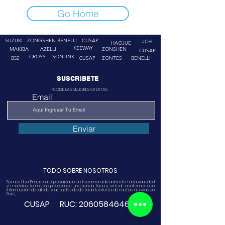
Go Home
SUZUKI
ZONGSHEN
BENELLI
CUSAP
JCH
HAOJUE
KEEWAY
MAKIBA
AZELLI
ZONSHEN
CUSAP
CROSS
SONLINK
B52
CUSAP
ZONTES
BENELLI
SUSCRIBETE
RECIBE LAS MEJORES OFERTAS
Email
Enviar
TODO SOBRE NOSOTROS
Somos Una Empresa especializado en la comercialización de toda variedad
y modelos de motos, poseemos una tienda física y virtual. contamos con
información detallada y actualizada de toda la oferta de motos nuevas en
Perú.
CUSAP RUC:
20605846468