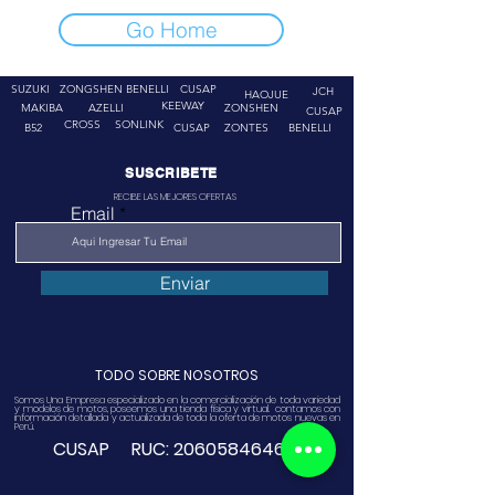
Go Home
SUZUKI
ZONGSHEN
BENELLI
CUSAP
JCH
HAOJUE
KEEWAY
MAKIBA
AZELLI
ZONSHEN
CUSAP
CROSS
SONLINK
B52
CUSAP
ZONTES
BENELLI
SUSCRIBETE
RECIBE LAS MEJORES OFERTAS
Email
Enviar
TODO SOBRE NOSOTROS
Somos Una Empresa especializado en la comercialización de toda variedad
y modelos de motos, poseemos una tienda física y virtual. contamos con
información detallada y actualizada de toda la oferta de motos nuevas en
Perú.
CUSAP RUC:
20605846468