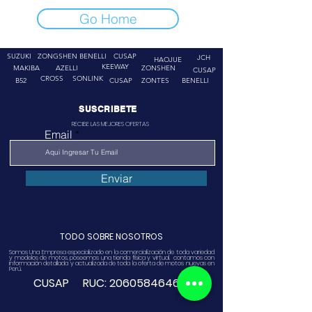
Go Home
SUZUKI
ZONGSHEN
BENELLI
CUSAP
JCH
HAOJUE
KEEWAY
MAKIBA
AZELLI
ZONSHEN
CUSAP
CROSS
SONLINK
B52
CUSAP
ZONTES
BENELLI
SUSCRIBETE
RECIBE LAS MEJORES OFERTAS
Email
Enviar
TODO SOBRE NOSOTROS
Somos Una Empresa especializado en la comercialización de toda variedad
y modelos de motos, poseemos una tienda física y virtual. contamos con
información detallada y actualizada de toda la oferta de motos nuevas en
Perú.
CUSAP RUC:
20605846468