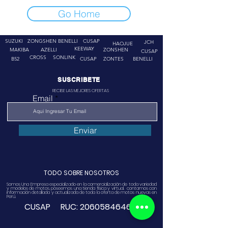
Go Home
SUZUKI
ZONGSHEN
BENELLI
CUSAP
JCH
HAOJUE
KEEWAY
MAKIBA
AZELLI
ZONSHEN
CUSAP
CROSS
SONLINK
B52
CUSAP
ZONTES
BENELLI
SUSCRIBETE
RECIBE LAS MEJORES OFERTAS
Email
Enviar
TODO SOBRE NOSOTROS
Somos Una Empresa especializado en la comercialización de toda variedad
y modelos de motos, poseemos una tienda física y virtual. contamos con
información detallada y actualizada de toda la oferta de motos nuevas en
Perú.
CUSAP RUC:
20605846468