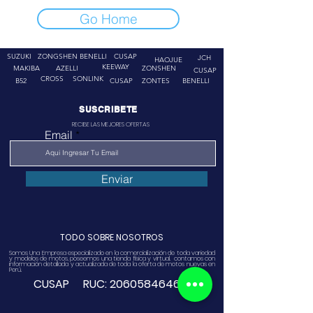
Go Home
SUZUKI
ZONGSHEN
BENELLI
CUSAP
JCH
HAOJUE
KEEWAY
MAKIBA
AZELLI
ZONSHEN
CUSAP
CROSS
SONLINK
B52
CUSAP
ZONTES
BENELLI
SUSCRIBETE
RECIBE LAS MEJORES OFERTAS
Email
Enviar
TODO SOBRE NOSOTROS
Somos Una Empresa especializado en la comercialización de toda variedad
y modelos de motos, poseemos una tienda física y virtual. contamos con
información detallada y actualizada de toda la oferta de motos nuevas en
Perú.
CUSAP RUC:
20605846468