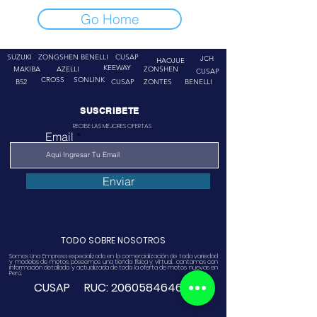
Go Home
SUZUKI
ZONGSHEN
BENELLI
CUSAP
JCH
HAOJUE
KEEWAY
MAKIBA
AZELLI
ZONSHEN
CUSAP
CROSS
SONLINK
B52
CUSAP
ZONTES
BENELLI
SUSCRIBETE
RECIBE LAS MEJORES OFERTAS
Email
Enviar
TODO SOBRE NOSOTROS
Somos Una Empresa especializado en la comercialización de toda variedad
y modelos de motos, poseemos una tienda física y virtual. contamos con
información detallada y actualizada de toda la oferta de motos nuevas en
Perú.
CUSAP RUC:
20605846468