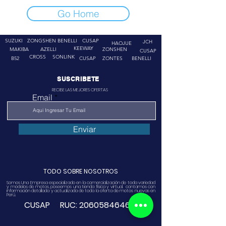
Go Home
SUZUKI
ZONGSHEN
BENELLI
CUSAP
JCH
HAOJUE
KEEWAY
MAKIBA
AZELLI
ZONSHEN
CUSAP
CROSS
SONLINK
B52
CUSAP
ZONTES
BENELLI
SUSCRIBETE
RECIBE LAS MEJORES OFERTAS
Email
Enviar
TODO SOBRE NOSOTROS
Somos Una Empresa especializado en la comercialización de toda variedad
y modelos de motos, poseemos una tienda física y virtual. contamos con
información detallada y actualizada de toda la oferta de motos nuevas en
Perú.
CUSAP RUC:
20605846468