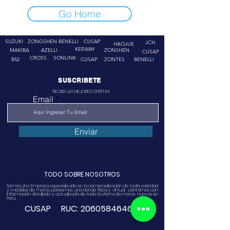
Go Home
SUZUKI
ZONGSHEN
BENELLI
CUSAP
JCH
HAOJUE
KEEWAY
MAKIBA
AZELLI
ZONSHEN
CUSAP
CROSS
SONLINK
B52
CUSAP
ZONTES
BENELLI
SUSCRIBETE
RECIBE LAS MEJORES OFERTAS
Email
Enviar
TODO SOBRE NOSOTROS
Somos Una Empresa especializado en la comercialización de toda variedad
y modelos de motos, poseemos una tienda física y virtual. contamos con
información detallada y actualizada de toda la oferta de motos nuevas en
Perú.
CUSAP RUC:
20605846468