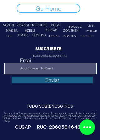
Go Home
SUZUKI
ZONGSHEN
BENELLI
CUSAP
JCH
HAOJUE
KEEWAY
MAKIBA
AZELLI
ZONSHEN
CUSAP
CROSS
SONLINK
B52
CUSAP
ZONTES
BENELLI
SUSCRIBETE
RECIBE LAS MEJORES OFERTAS
Email
Enviar
TODO SOBRE NOSOTROS
Somos Una Empresa especializado en la comercialización de toda variedad
y modelos de motos, poseemos una tienda física y virtual. contamos con
información detallada y actualizada de toda la oferta de motos nuevas en
Perú.
CUSAP RUC:
20605846468