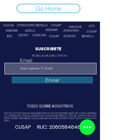
Go Home
SUZUKI
ZONGSHEN
BENELLI
CUSAP
JCH
HAOJUE
KEEWAY
MAKIBA
AZELLI
ZONSHEN
CUSAP
CROSS
SONLINK
B52
CUSAP
ZONTES
BENELLI
SUSCRIBETE
RECIBE LAS MEJORES OFERTAS
Email
Enviar
TODO SOBRE NOSOTROS
Somos Una Empresa especializado en la comercialización de toda variedad
y modelos de motos, poseemos una tienda física y virtual. contamos con
información detallada y actualizada de toda la oferta de motos nuevas en
Perú.
CUSAP RUC:
20605846468