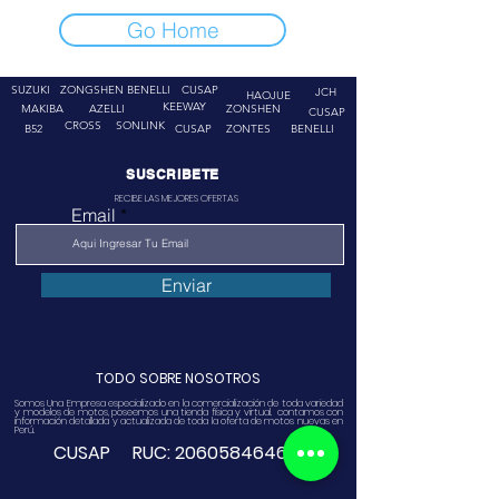
Go Home
SUZUKI
ZONGSHEN
BENELLI
CUSAP
JCH
HAOJUE
KEEWAY
MAKIBA
AZELLI
ZONSHEN
CUSAP
CROSS
SONLINK
B52
CUSAP
ZONTES
BENELLI
SUSCRIBETE
RECIBE LAS MEJORES OFERTAS
Email
Enviar
TODO SOBRE NOSOTROS
Somos Una Empresa especializado en la comercialización de toda variedad
y modelos de motos, poseemos una tienda física y virtual. contamos con
información detallada y actualizada de toda la oferta de motos nuevas en
Perú.
CUSAP RUC:
20605846468