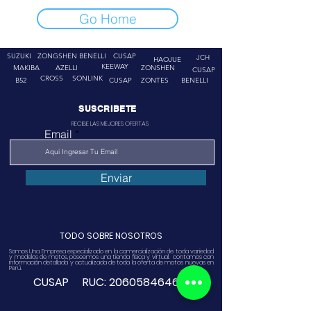
Go Home
SUZUKI
ZONGSHEN
BENELLI
CUSAP
JCH
HAOJUE
KEEWAY
MAKIBA
AZELLI
ZONSHEN
CUSAP
CROSS
SONLINK
B52
CUSAP
ZONTES
BENELLI
SUSCRIBETE
RECIBE LAS MEJORES OFERTAS
Email
Enviar
TODO SOBRE NOSOTROS
Somos Una Empresa especializado en la comercialización de toda variedad
y modelos de motos, poseemos una tienda física y virtual. contamos con
información detallada y actualizada de toda la oferta de motos nuevas en
Perú.
CUSAP RUC:
20605846468