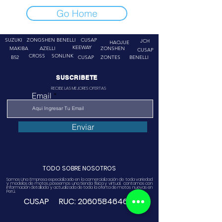
Go Home
SUZUKI
ZONGSHEN
BENELLI
CUSAP
JCH
HAOJUE
KEEWAY
MAKIBA
AZELLI
ZONSHEN
CUSAP
CROSS
SONLINK
B52
CUSAP
ZONTES
BENELLI
SUSCRIBETE
RECIBE LAS MEJORES OFERTAS
Email
Enviar
TODO SOBRE NOSOTROS
Somos Una Empresa especializado en la comercialización de toda variedad
y modelos de motos, poseemos una tienda física y virtual. contamos con
información detallada y actualizada de toda la oferta de motos nuevas en
Perú.
CUSAP RUC:
20605846468