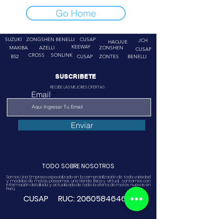
Go Home
SUZUKI
ZONGSHEN
BENELLI
CUSAP
JCH
HAOJUE
KEEWAY
MAKIBA
AZELLI
ZONSHEN
CUSAP
CROSS
SONLINK
B52
CUSAP
ZONTES
BENELLI
SUSCRIBETE
RECIBE LAS MEJORES OFERTAS
Email
Enviar
TODO SOBRE NOSOTROS
Somos Una Empresa especializado en la comercialización de toda variedad
y modelos de motos, poseemos una tienda física y virtual. contamos con
información detallada y actualizada de toda la oferta de motos nuevas en
Perú.
CUSAP RUC:
20605846468