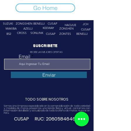
Go Home
SUZUKI
ZONGSHEN
BENELLI
CUSAP
JCH
HAOJUE
KEEWAY
MAKIBA
AZELLI
ZONSHEN
CUSAP
CROSS
SONLINK
B52
CUSAP
ZONTES
BENELLI
SUSCRIBETE
RECIBE LAS MEJORES OFERTAS
Email
Enviar
TODO SOBRE NOSOTROS
Somos Una Empresa especializado en la comercialización de toda variedad
y modelos de motos, poseemos una tienda física y virtual. contamos con
información detallada y actualizada de toda la oferta de motos nuevas en
Perú.
CUSAP RUC:
20605846468