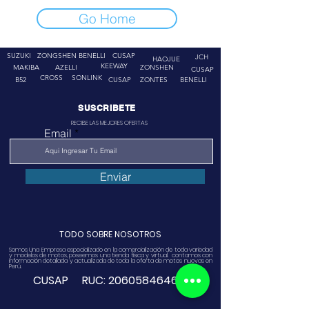
Go Home
SUZUKI
ZONGSHEN
BENELLI
CUSAP
JCH
HAOJUE
KEEWAY
MAKIBA
AZELLI
ZONSHEN
CUSAP
CROSS
SONLINK
B52
CUSAP
ZONTES
BENELLI
SUSCRIBETE
RECIBE LAS MEJORES OFERTAS
Email
Enviar
TODO SOBRE NOSOTROS
Somos Una Empresa especializado en la comercialización de toda variedad
y modelos de motos, poseemos una tienda física y virtual. contamos con
información detallada y actualizada de toda la oferta de motos nuevas en
Perú.
CUSAP RUC:
20605846468