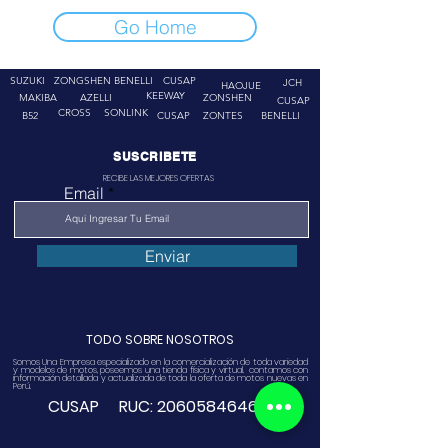
Go Home
SUZUKI
ZONGSHEN
BENELLI
CUSAP
JCH
HAOJUE
KEEWAY
MAKIBA
AZELLI
ZONSHEN
CUSAP
CROSS
SONLINK
B52
CUSAP
ZONTES
BENELLI
SUSCRIBETE
RECIBE LAS MEJORES OFERTAS
Email
Enviar
TODO SOBRE NOSOTROS
Somos Una Empresa especializado en la comercialización de toda variedad
y modelos de motos, poseemos una tienda física y virtual. contamos con
información detallada y actualizada de toda la oferta de motos nuevas en
Perú.
CUSAP RUC:
20605846468