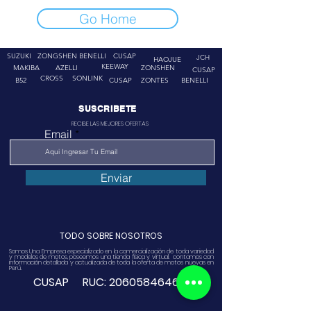
Go Home
SUZUKI
ZONGSHEN
BENELLI
CUSAP
JCH
HAOJUE
KEEWAY
MAKIBA
AZELLI
ZONSHEN
CUSAP
CROSS
SONLINK
B52
CUSAP
ZONTES
BENELLI
SUSCRIBETE
RECIBE LAS MEJORES OFERTAS
Email
Enviar
TODO SOBRE NOSOTROS
Somos Una Empresa especializado en la comercialización de toda variedad
y modelos de motos, poseemos una tienda física y virtual. contamos con
información detallada y actualizada de toda la oferta de motos nuevas en
Perú.
CUSAP RUC:
20605846468