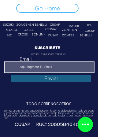
Go Home
SUZUKI
ZONGSHEN
BENELLI
CUSAP
JCH
HAOJUE
KEEWAY
MAKIBA
AZELLI
ZONSHEN
CUSAP
CROSS
SONLINK
B52
CUSAP
ZONTES
BENELLI
SUSCRIBETE
RECIBE LAS MEJORES OFERTAS
Email
Enviar
TODO SOBRE NOSOTROS
Somos Una Empresa especializado en la comercialización de toda variedad
y modelos de motos, poseemos una tienda física y virtual. contamos con
información detallada y actualizada de toda la oferta de motos nuevas en
Perú.
CUSAP RUC:
20605846468