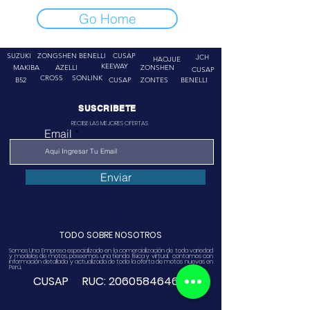
Go Home
SUZUKI
ZONGSHEN
BENELLI
CUSAP
JCH
HAOJUE
KEEWAY
MAKIBA
AZELLI
ZONSHEN
CUSAP
CROSS
SONLINK
B52
CUSAP
ZONTES
BENELLI
SUSCRIBETE
RECIBE LAS MEJORES OFERTAS
Email
Enviar
TODO SOBRE NOSOTROS
Somos Una Empresa especializado en la comercialización de toda variedad
y modelos de motos, poseemos una tienda física y virtual. contamos con
información detallada y actualizada de toda la oferta de motos nuevas en
Perú.
CUSAP RUC:
20605846468