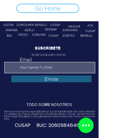
Go Home
SUZUKI
ZONGSHEN
BENELLI
CUSAP
JCH
HAOJUE
KEEWAY
MAKIBA
AZELLI
ZONSHEN
CUSAP
CROSS
SONLINK
B52
CUSAP
ZONTES
BENELLI
SUSCRIBETE
RECIBE LAS MEJORES OFERTAS
Email
Enviar
TODO SOBRE NOSOTROS
Somos Una Empresa especializado en la comercialización de toda variedad
y modelos de motos, poseemos una tienda física y virtual. contamos con
información detallada y actualizada de toda la oferta de motos nuevas en
Perú.
CUSAP RUC:
20605846468