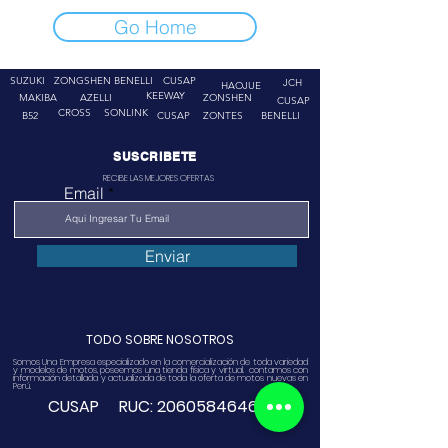
Go Home
SUZUKI
ZONGSHEN
BENELLI
CUSAP
JCH
HAOJUE
KEEWAY
MAKIBA
AZELLI
ZONSHEN
CUSAP
CROSS
SONLINK
B52
CUSAP
ZONTES
BENELLI
SUSCRIBETE
RECIBE LAS MEJORES OFERTAS
Email
Enviar
TODO SOBRE NOSOTROS
Somos Una Empresa especializado en la comercialización de toda variedad
y modelos de motos, poseemos una tienda física y virtual. contamos con
información detallada y actualizada de toda la oferta de motos nuevas en
Perú.
CUSAP RUC:
20605846468