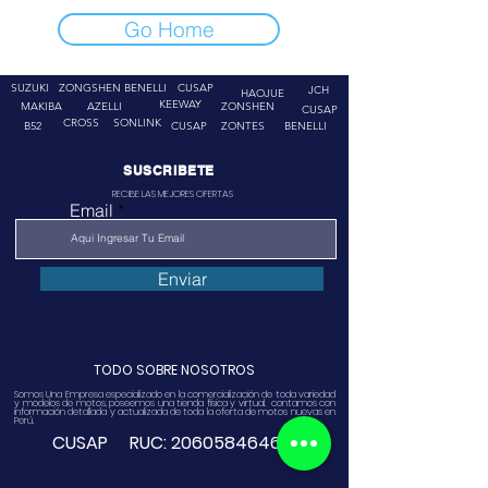
Go Home
SUZUKI
ZONGSHEN
BENELLI
CUSAP
JCH
HAOJUE
KEEWAY
MAKIBA
AZELLI
ZONSHEN
CUSAP
CROSS
SONLINK
B52
CUSAP
ZONTES
BENELLI
SUSCRIBETE
RECIBE LAS MEJORES OFERTAS
Email
Enviar
TODO SOBRE NOSOTROS
Somos Una Empresa especializado en la comercialización de toda variedad
y modelos de motos, poseemos una tienda física y virtual. contamos con
información detallada y actualizada de toda la oferta de motos nuevas en
Perú.
CUSAP RUC:
20605846468