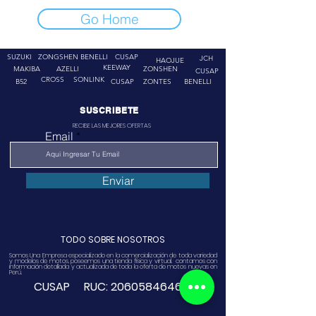
Go Home
SUZUKI
ZONGSHEN
BENELLI
CUSAP
JCH
HAOJUE
KEEWAY
MAKIBA
AZELLI
ZONSHEN
CUSAP
CROSS
SONLINK
B52
CUSAP
ZONTES
BENELLI
SUSCRIBETE
RECIBE LAS MEJORES OFERTAS
Email
Enviar
TODO SOBRE NOSOTROS
Somos Una Empresa especializado en la comercialización de toda variedad
y modelos de motos, poseemos una tienda física y virtual. contamos con
información detallada y actualizada de toda la oferta de motos nuevas en
Perú.
CUSAP RUC:
20605846468