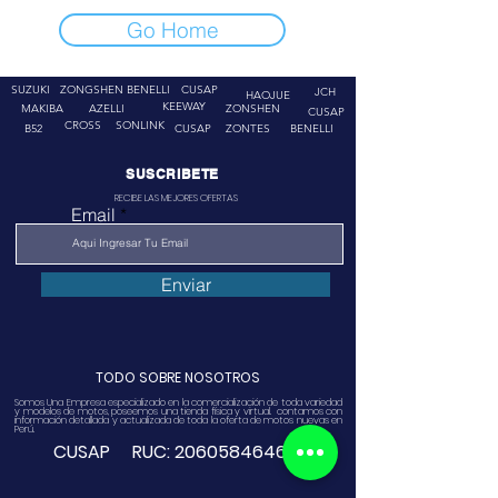
Go Home
SUZUKI
ZONGSHEN
BENELLI
CUSAP
JCH
HAOJUE
KEEWAY
MAKIBA
AZELLI
ZONSHEN
CUSAP
CROSS
SONLINK
B52
CUSAP
ZONTES
BENELLI
SUSCRIBETE
RECIBE LAS MEJORES OFERTAS
Email
Enviar
TODO SOBRE NOSOTROS
Somos Una Empresa especializado en la comercialización de toda variedad
y modelos de motos, poseemos una tienda física y virtual. contamos con
información detallada y actualizada de toda la oferta de motos nuevas en
Perú.
CUSAP RUC:
20605846468