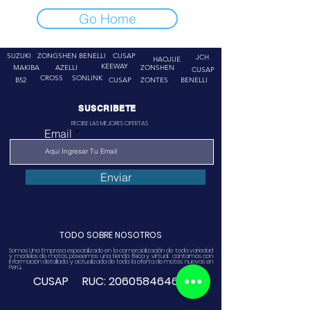
Go Home
SUZUKI
ZONGSHEN
BENELLI
CUSAP
JCH
HAOJUE
KEEWAY
MAKIBA
AZELLI
ZONSHEN
CUSAP
CROSS
SONLINK
B52
CUSAP
ZONTES
BENELLI
SUSCRIBETE
RECIBE LAS MEJORES OFERTAS
Email
Enviar
TODO SOBRE NOSOTROS
Somos Una Empresa especializado en la comercialización de toda variedad
y modelos de motos, poseemos una tienda física y virtual. contamos con
información detallada y actualizada de toda la oferta de motos nuevas en
Perú.
CUSAP RUC:
20605846468