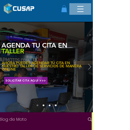
AGENDA TU CITA EN
TALLER
AHORA PUEDES AGENDAR TÚ CITA EN
NUESTRO TALLER DE SERVICIOS DE MANERA
ONLINE
SOLICITAR CITA AQUI >>>
Blog de Moto